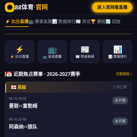
88体育
·官网
进入官网看直播
⚡ 比分直播
📺 赛事直播
📊 数据排行
📰 资讯
🏆 赛程
🔄 回放
⚡
📺
📰
📊
⚡ 比分直播
📺 高清直播
📰 转会新闻
📊 数据排行
📅 近期焦点赛事 · 2026-2027赛季
完整赛程 >
📊 数据驱动
实时比分·数据全掌握
🏴󠁧󠁢󠁥󠁮󠁧󠁿 英超
5 场比赛
即时比分更新·球队数据统计·球员表现追踪
08-16 19:30
未开赛
曼联
富勒姆
vs
注册领优惠观看
新人球礼
注册领优惠观看
新人球礼
注册领优惠观看
新人球礼
08-16 22:00
未开赛
阿森纳
狼队
vs