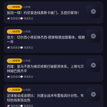
⚽ 88体育
1小时前
扳回一球！约尼查连线奥斯卡破门，玉昆仍客场1
📢 独家报道
💬 球迷热议
⚽ 88体育
2小时前
官方：切尔西小将前锋杰西·德里租借加盟葡体，租期
一年
📢 独家报道
💬 球迷热议
⚽ 88体育
3小时前
西媒：皇马不愿为维尼修斯打破薪资体系，上限与贝
林姆巴佩齐平
📢 独家报道
💬 球迷热议
⚽ 88体育
4小时前
足球报谈成渝德比：刘建业战术布置极具针对性，年
轻防线表现出色
📢 独家报道
💬 球迷热议