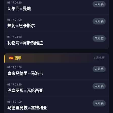
08-17 00:30
未开赛
切尔西
曼城
vs
08-17 21:00
未开赛
热刺
纽卡斯尔
vs
08-17 23:30
未开赛
利物浦
阿斯顿维拉
vs
🇪🇸 西甲
3 场比赛
08-17 01:00
未开赛
皇家马德里
马洛卡
vs
08-17 03:30
未开赛
巴塞罗那
瓦伦西亚
vs
08-18 01:00
未开赛
马德里竞技
塞维利亚
vs