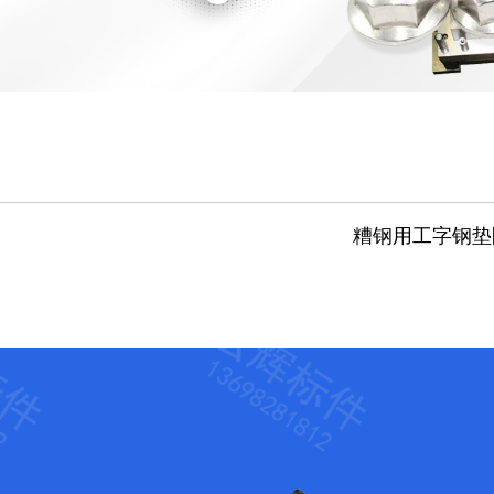
糟钢用工字钢垫