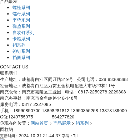
产品展示
螺栓系列
螺母系列
平垫系列
弹垫系列
自攻钉系列
卡箍系列
销系列
铆钉系列
挡圈系列
CONTACT US
联系我们
生产地址：成都青白江区同旺路319号 公司电话：028-83308388
经营地址：成都青白江区万贯五金机电配送大市场23栋11号
南充仓储：南充市嘉陵区工业园 电话：0817-2259278 2229308
南充办事处：南充市金鱼岭路146-148号
库房电话：0817-2227085
手机：18990890700 13698281812 13990855258 13378189000
QQ:1249755975 564277820
你现在的位置：
网站首页
>
产品展示
>
销系列
>
圆柱销
2024-10-31 21:44:37
|
T
更新时间：
字号：
T